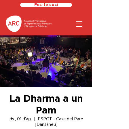
Fes-te soci
La Dharma a un
Pam
ds., 01 d’ag.
  |  
ESPOT - Casa del Parc
[Dansàneu]