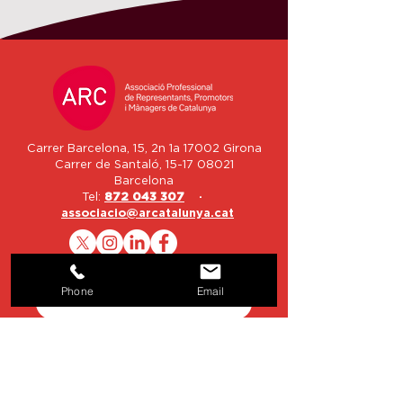
Carrer Barcelona, 15, 2n 1a 17002 Girona
Carrer de Santaló,
15-17 08021
Barcelona
Tel:
872 043 307
·
associacio@arcatalunya.cat
Nom
Phone
Email
Email