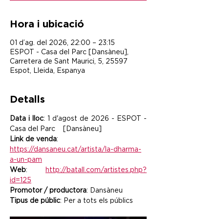
Hora i ubicació
01 d’ag. del 2026, 22:00 – 23:15
ESPOT - Casa del Parc [Dansàneu],
Carretera de Sant Maurici, 5, 25597
Espot, Lleida, Espanya
Detalls
Data i lloc
: 1 d'agost de 2026 - ESPOT -  
Casa del Parc    [Dansàneu]
Link de venda
: 
https://dansaneu.cat/artista/la-dharma-
a-un-pam
Web
: 
http://batall.com/artistes.php?
id=125
Promotor / productora
: Dansàneu
Tipus de públic
: Per a tots els públics