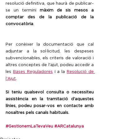
resolució definitiva, que haurà de publicar-
se un termini 
màxim de sis mesos a 
comptar des de la publicació de la 
convocatòria
.
Per conèixer la documentació que cal 
adjuntar a la sol·licitud, les despeses 
subvencionables, els criteris de valoració i 
altres conceptes de l'ajut, podeu accedir a 
les 
Bases Reguladores
 i a la 
Resolució de 
l'Ajut
. 
Si teniu qualsevol consulta o necessiteu 
assistència en la tramitació d'aquestes 
línies, podeu posar-vos en contacte amb 
nosaltres pels canals habituals.
#GestionemLaTevaVeu
#ARCatalunya