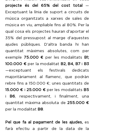
projecte és del 65% del cost total 
—
Exceptuant la línia de suport a circuits de 
música organitzats a xarxes de sales de 
música en viu, ampliable fins al 80%. Per la 
qual cosa els projectes hauran d'aportar el 
35% del pressupost al marge d'aquestes 
ajudes públiques. D'altra banda hi han 
quantitat màximes absolutes, com per 
exemple 
75.000 € 
per les modalitats 
B1; 
100.000 € 
per la modalitat
 B2, B4, B7 
i 
B3
—exceptuant els festivals dedicats 
majoritàriament al flamenc, que podràn 
rebre fins a 150.000 €; unes quantitats de 
15.000 €
 i 
25.000 €
 per les modalitats 
B5
i 
B6
, respectivament, i finalment, una 
quantitat màxima absoluta de 
255.000 €
per la modalitat 
B8
. 
Pel que fa al pagament de les ajudes, 
es 
farà efectiu a partir de la data de la 