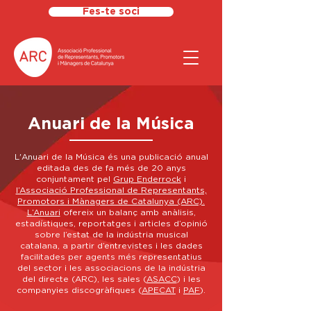
Fes-te soci
Anuari de la Música
L'Anuari de la Música és una publicació anual
editada des de fa més de 20 anys
conjuntament pel
Grup Enderrock
i
l’Associació Professional de Representants,
Promotors i Mànagers de Catalunya (ARC).
L’Anuari
ofereix un balanç amb anàlisis,
estadístiques, reportatges i articles d’opinió
sobre l’estat de la indústria musical
catalana, a partir d’entrevistes i les dades
facilitades per agents més representatius
del sector i les associacions de la indústria
del directe (ARC), les sales (
ASACC
) i les
companyies discogràfiques (
APECAT
i
PAF
).