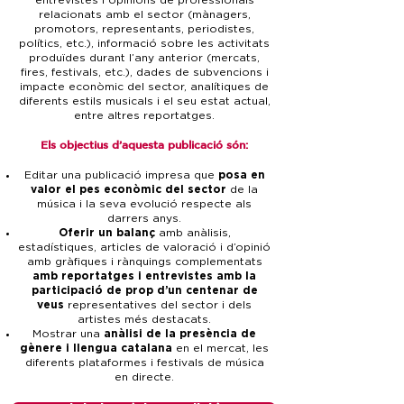
entrevistes i opinions de professionals
relacionats amb el sector (mànagers,
promotors, representants, periodistes,
polítics, etc.), informació sobre les activitats
produïdes durant l’any anterior (mercats,
fires, festivals, etc.), dades de subvencions i
impacte econòmic del sector, analítiques de
diferents estils musicals i el seu estat actual,
entre altres reportatges.
Els objectius d’aquesta publicació són:
Editar una publicació impresa que
posa en
valor el pes econòmic del sector
de la
música i la seva evolució respecte als
darrers anys.
Oferir un balanç
amb anàlisis,
estadístiques, articles de valoració i d’opinió
amb gràfiques i rànquings complementats
amb reportatges i entrevistes amb la
participació de prop d’un centenar de
veus
representatives del sector i dels
artistes més destacats.
Mostrar una
anàlisi de la presència de
gènere i llengua catalana
en el mercat, les
diferents plataformes i festivals de música
en directe.