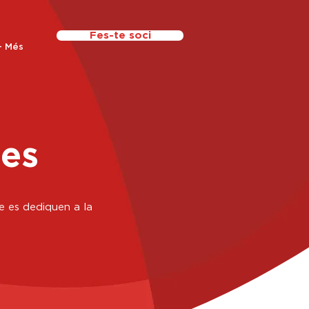
Fes-te soci
+ Més
des
e es dediquen a la