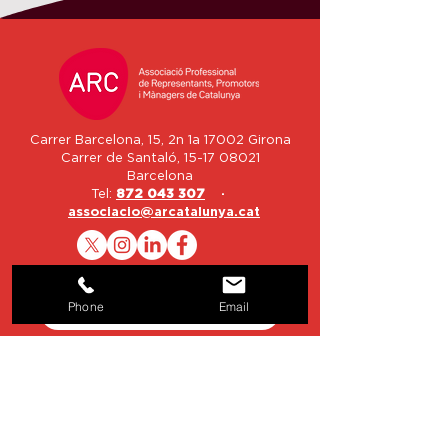
Carrer Barcelona, 15, 2n 1a 17002 Girona
Carrer de Santaló,
15-17 08021
Barcelona
Tel:
872 043 307
·
associacio@arcatalunya.cat
Nom
Phone
Email
Email
Telèfon