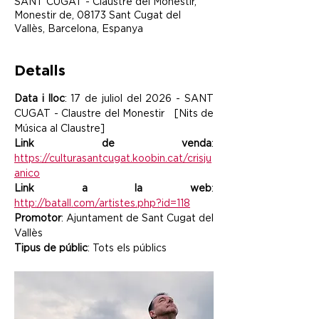
SANT CUGAT - Claustre del Monestir,
Monestir de, 08173 Sant Cugat del
Vallès, Barcelona, Espanya
Detalls
Data i lloc
: 17 de juliol del 2026 - SANT 
CUGAT - Claustre del Monestir   [Nits de 
Música al Claustre]
Link de venda
: 
https://culturasantcugat.koobin.cat/crisju
anico
Link a la web
: 
http://batall.com/artistes.php?id=118
Promotor
: Ajuntament de Sant Cugat del 
Vallès
Tipus de públic
: Tots els públics