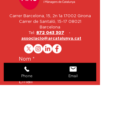
Carrer Barcelona, 15, 2n 1a 17002 Girona
Carrer de Santaló,
15-17 08021
Barcelona
Tel:
872 043 307
·
associacio@arcatalunya.cat
Nom
Phone
Email
Email
Telèfon
Missatge