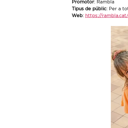
Promotor
: Rambla
Tipus de públic
: Per a to
Web
: 
https://rambla.cat