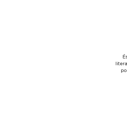
És
liter
po