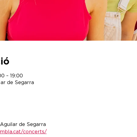
ció
00 – 19:00
lar de Segarra
- Aguilar de Segarra
ambla.cat/concerts/