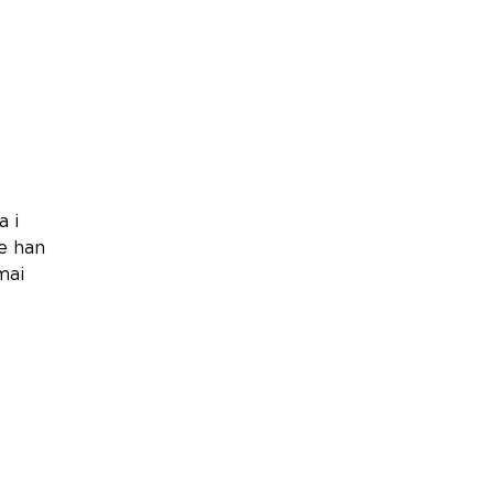
a i
ue han
mai