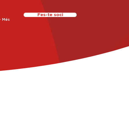
Fes-te soci
+ Més