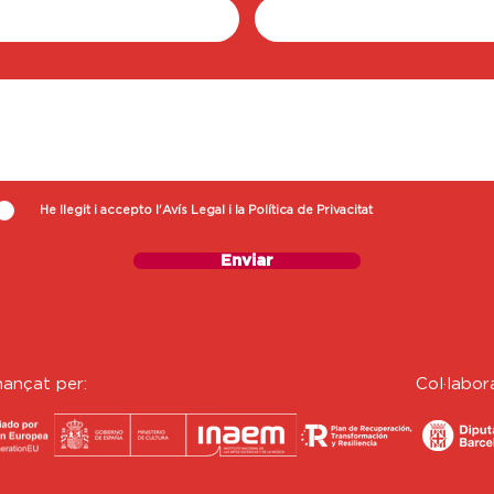
He llegit i accepto l'Avís Legal i la Política de Privacitat
Enviar
nançat per:
C
ol·labor