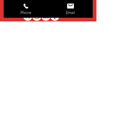
Tel:
872 043 307
·
associacio@arcatalunya.cat
Phone
Email
Nom
Email
Telèfon
Missatge
He llegit i accepto l'Avís Legal i
la Política de Privacitat