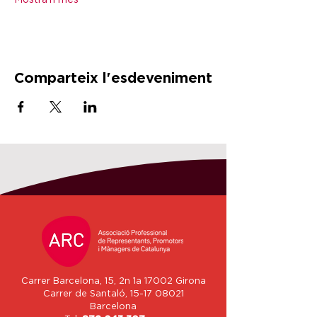
Mostra'n més
Comparteix l'esdeveniment
Carrer Barcelona, 15, 2n 1a 17002 Girona
Carrer de Santaló,
15-17 08021
Barcelona