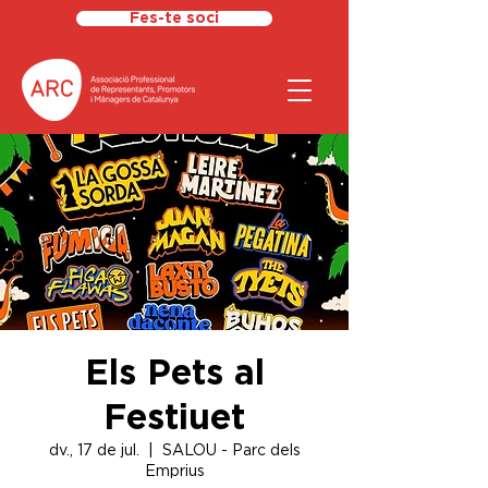
Fes-te soci
Els Pets al
Festiuet
dv., 17 de jul.
  |  
SALOU - Parc dels
Emprius