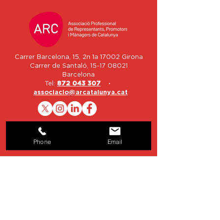
Carrer Barcelona, 15, 2n 1a 17002 Girona
Carrer de Santaló,
15-17 08021
Barcelona
Tel:
872 043 307
·
associacio@arcatalunya.cat
Nom
Phone
Email
Email
Telèfon