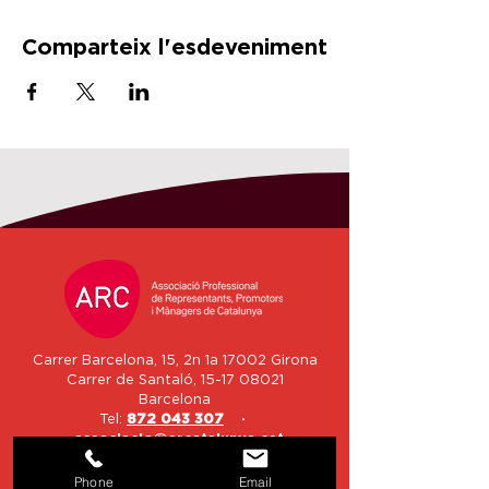
Comparteix l'esdeveniment
Carrer Barcelona, 15, 2n 1a 17002 Girona
Carrer de Santaló,
15-17 08021
Barcelona
Tel:
872 043 307
·
associacio@arcatalunya.cat
Phone
Email