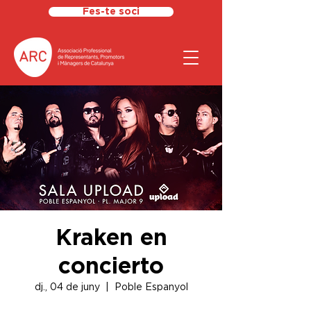
Fes-te soci
Kraken en
concierto
dj., 04 de juny
  |  
Poble Espanyol