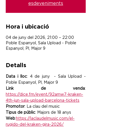
esdeveniments
Hora i ubicació
04 de juny del 2026, 21:00 – 22:00
Poble Espanyol, Sala Upload - Poble
Espanyol, Pl, Major 9
Detalls
Data i lloc
: 4 de juny  - Sala Upload - 
Poble Espanyol, Pl, Major 9
Link de venda
: 
https://dice.fm/event/92amw7-kraken-
4th-jun-sala-upload-barcelona-tickets
Promotor
: La clau del music
Tipus de públic
: Majors de 18 anys
Web
:
https://laclaudelmusic.com/el-
rugido-del-kraken-gira-2026/