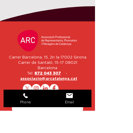
Carrer Barcelona, 15, 2n 1a 17002 Girona
Carrer de Santaló,
15-17 08021
Barcelona
Tel:
872 043 307
·
associacio@arcatalunya.cat
Nom
Phone
Email
Email