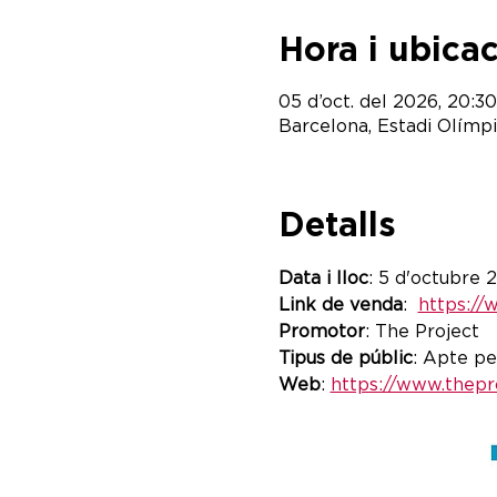
Hora i ubica
05 d’oct. del 2026, 20:30
Barcelona, Estadi Olímp
Detalls
Data i lloc
: 5 d'octubre 
Link de venda
:  
https://
Promotor
: The Project 
Tipus de públic
: Apte pe
Web
: 
https://www.thepro