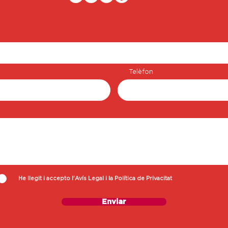
Telèfon
He llegit i accepto l'Avís Legal i la Política de Privacitat
Enviar