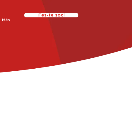
Fes-te soci
+ Més