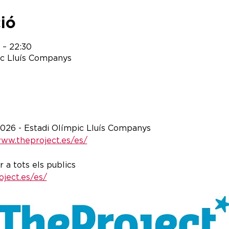
ció
 – 22:30
ic Lluís Companys
2026 - Estadi Olímpic Lluís Companys
www.theproject.es/es/
r a tots els publics
ject.es/es/