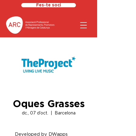
Fes-te soci
Oques Grasses
dc., 07 d’oct.
  |  
Barcelona
Developed by DWapps