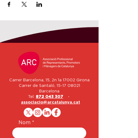
Carrer Barcelona, 15, 2n 1a 17002 Girona
Carrer de Santaló,
15-17 08021
Barcelona
Tel:
872 043 307
·
associacio@arcatalunya.cat
Nom