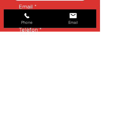
Email
Phone
Email
Telèfon
Missatge
He llegit i accepto l'Avís Legal i
la Política de Privacitat
Enviar