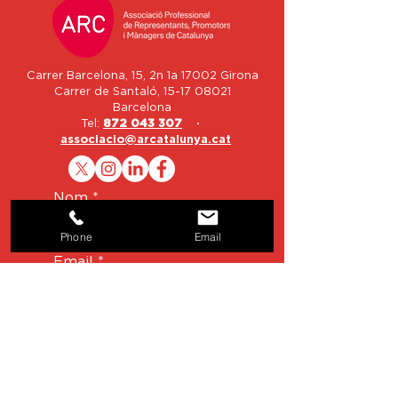
Carrer Barcelona, 15, 2n 1a 17002 Girona
Carrer de Santaló,
15-17 08021
Barcelona
Tel:
872 043 307
·
associacio@arcatalunya.cat
Nom
Phone
Email
Email
Telèfon
Missatge