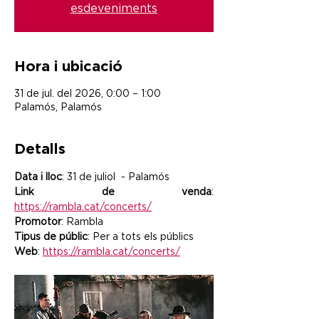
esdeveniments
Hora i ubicació
31 de jul. del 2026, 0:00 – 1:00
Palamós, Palamós
Detalls
Data i lloc
: 31 de juliol  - Palamós
Link de venda
: 
https://rambla.cat/concerts/
Promotor
: Rambla
Tipus de públic
: Per a tots els públics
Web
: 
https://rambla.cat/concerts/