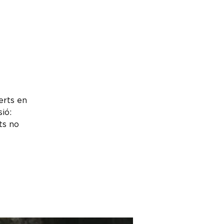
erts en
ió:
ts no