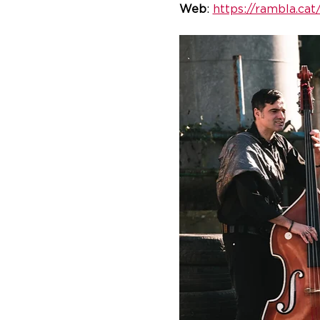
Web
: 
https://rambla.cat