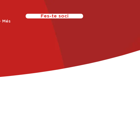
Fes-te soci
+ Més