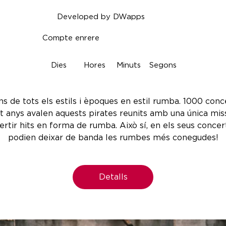
Developed by DWapps
Compte enrere
Dies
Hores
Minuts
Segons
ns de tots els estils i èpoques en estil rumba. 1000 conc
it anys avalen aquests pirates reunits amb una única miss
ertir hits en forma de rumba. Això sí, en els seus concer
podien deixar de banda les rumbes més conegudes!
Detalls