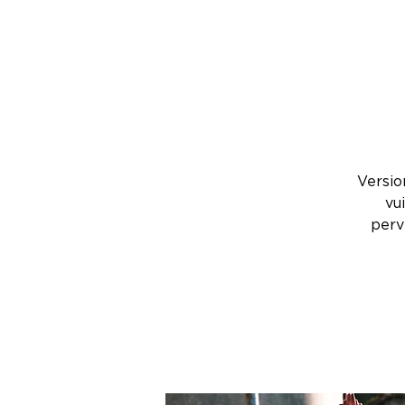
Versio
vu
perv