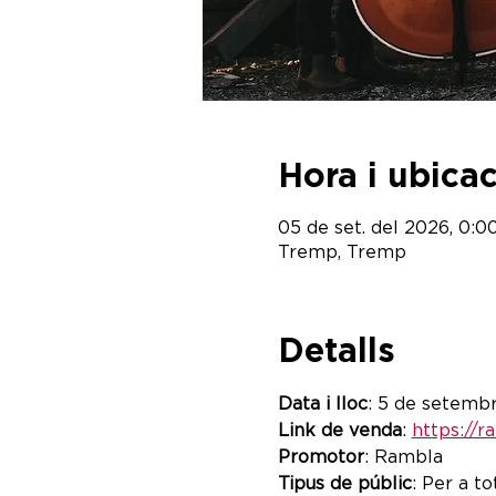
Hora i ubica
05 de set. del 2026, 0:00
Tremp, Tremp
Detalls
Data i lloc
: 5 de setemb
Link de venda
: 
https://r
Promotor
: Rambla
Tipus de públic
: Per a to