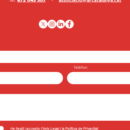
Tel:
872 043 307
·
associacio@arcatalunya.cat
Telèfon
He llegit i accepto l'Avís Legal i la Política de Privacitat