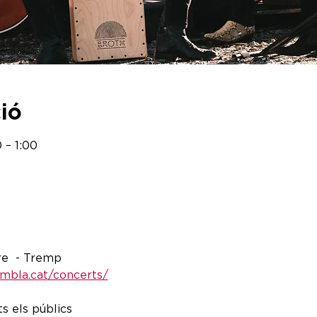
ció
 – 1:00
re  - Tremp
ambla.cat/concerts/
ts els públics