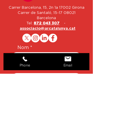
Carrer Barcelona, 15, 2n 1a 17002 Girona
Carrer de Santaló,
15-17 08021
Barcelona
Tel:
872 043 307
·
associacio@arcatalunya.cat
Nom
Phone
Email
Email
Telèfon
Missatge