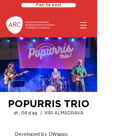
Fes-te soci
POPURRIS TRIO
dt., 04 d’ag.
  |  
XIRI ALMADRAVA
Developed by DWapps