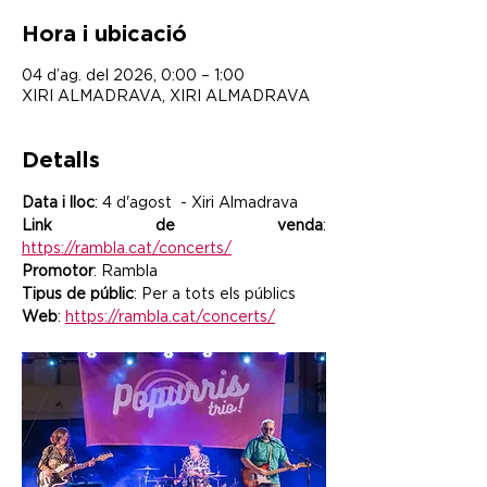
Hora i ubicació
04 d’ag. del 2026, 0:00 – 1:00
XIRI ALMADRAVA, XIRI ALMADRAVA
Detalls
Data i lloc
: 4 d'agost  - Xiri Almadrava
Link de venda
: 
https://rambla.cat/concerts/
Promotor
: Rambla
Tipus de públic
: Per a tots els públics
Web
: 
https://rambla.cat/concerts/