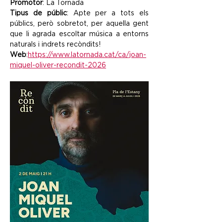
Promotor
: La Tornada
Tipus de públic
: Apte per a tots els 
públics, però sobretot, per aquella gent 
que li agrada escoltar música a entorns 
naturals i indrets recòndits!
Web
:
https://www.latornada.cat/ca/joan-
miquel-oliver-recondit-2026