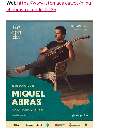
Web
:
https://www.latornada.cat/ca/miqu
el-abras-recondit-2026