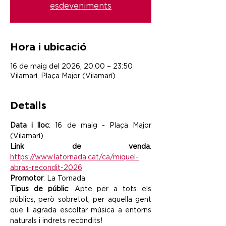
esdeveniments
Hora i ubicació
16 de maig del 2026, 20:00 – 23:50
Vilamarí, Plaça Major (Vilamarí)
Detalls
Data i lloc
: 16 de maig - Plaça Major 
(Vilamarí)
Link de venda
: 
https://www.latornada.cat/ca/miquel-
abras-recondit-2026
Promotor
: La Tornada
Tipus de públic
: Apte per a tots els 
públics, però sobretot, per aquella gent 
que li agrada escoltar música a entorns 
naturals i indrets recòndits!