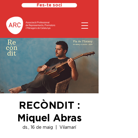
Fes-te soci
RECÒNDIT :
Miquel Abras
ds., 16 de maig
  |  
Vilamarí