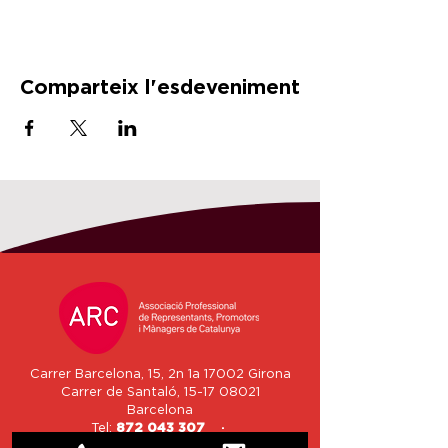
Comparteix l'esdeveniment
Carrer Barcelona, 15, 2n 1a 17002 Girona
Carrer de Santaló,
15-17 08021
Barcelona
Tel:
872 043 307
·
associacio@arcatalunya.cat