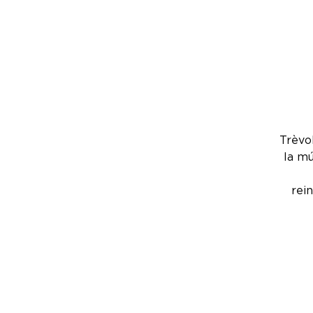
Trèvol
la mú
rei