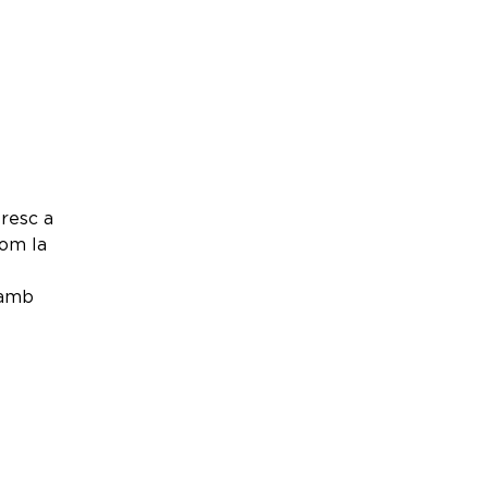
fresc a
com la
 amb