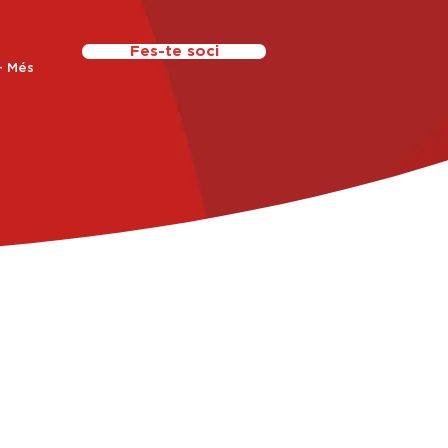
Fes-te soci
+ Més