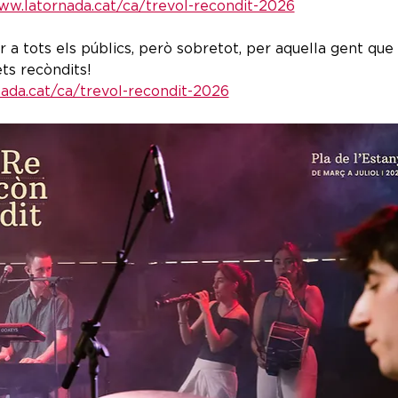
ww.latornada.cat/ca/trevol-recondit-2026
r a tots els públics, però sobretot, per aquella gent que 
ets recòndits!
ada.cat/ca/trevol-recondit-2026