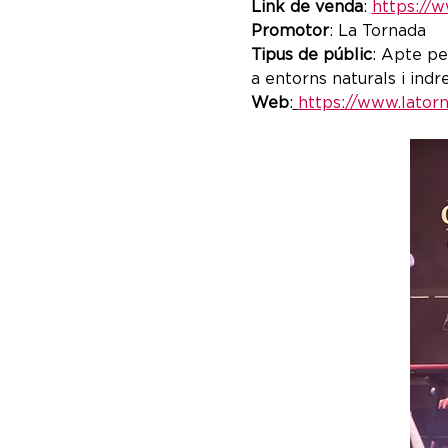
Link de venda
: 
https://w
Promotor
: La Tornada
Tipus de públic
: Apte pe
a entorns naturals i indr
Web
:
https://www.latorn