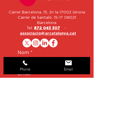
Carrer Barcelona, 15, 2n 1a 17002 Girona
Carrer de Santaló,
15-17 08021
Barcelona
Tel:
872 043 307
·
associacio@arcatalunya.cat
Nom
Phone
Email
Email
Telèfon
Missatge