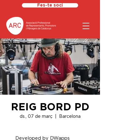
Fes-te soci
REIG BORD PD
ds., 07 de març
  |  
Barcelona
Developed by DWapps