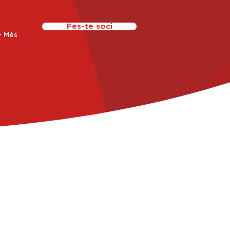
Fes-te soci
+ Més