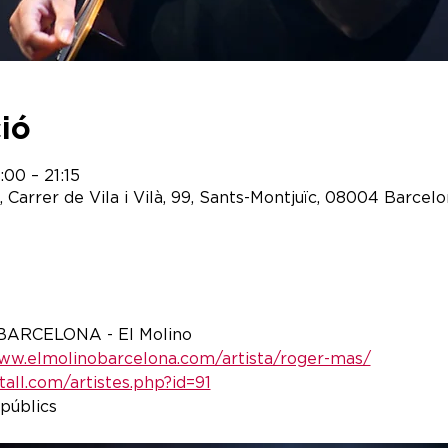
ció
00 – 21:15
arrer de Vila i Vilà, 99, Sants-Montjuïc, 08004 Barcel
- BARCELONA - El Molino
www.elmolinobarcelona.com/artista/roger-mas/
tall.com/artistes.php?id=91
 públics