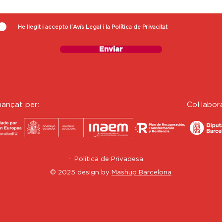
He llegit i accepto l'Avís Legal i la Política de Privacitat
Enviar
nançat per:
C
ol·labor
· Política de Privadesa ·
© 2025 design by
Mashup Barcelona