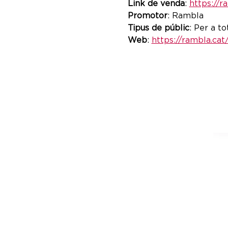
Link de venda
: 
https://r
Promotor
: Rambla
Tipus de públic
: Per a to
Web
: 
https://rambla.cat