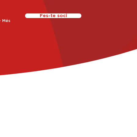
Fes-te soci
+ Més