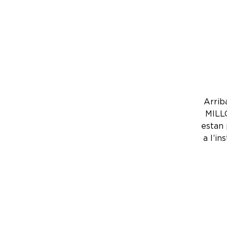
Arrib
MILL
estan 
a l’in