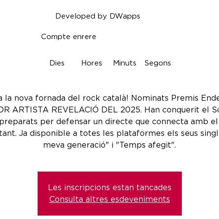
Developed by DWapps
Compte enrere
Dies
Hores
Minuts
Segons
a la nova fornada del rock català! Nominats Premis End
OR ARTISTA REVELACIÓ DEL 2025. Han conquerit el So
preparats per defensar un directe que connecta amb el
stant. Ja disponible a totes les plataformes els seus sing
meva generació" i "Temps afegit".
Les inscripcions estan tancades
Consulta altres esdeveniments