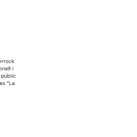
errock
na9 i
 públic
les "La