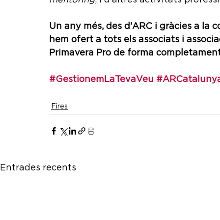
mentoring
, i d’altres activitats profess
Un any més, des d'ARC i gràcies a la c
hem ofert a tots els associats i associad
Primavera Pro de forma completament
#GestionemLaTevaVeu
#ARCataluny
Fires
Entrades recents