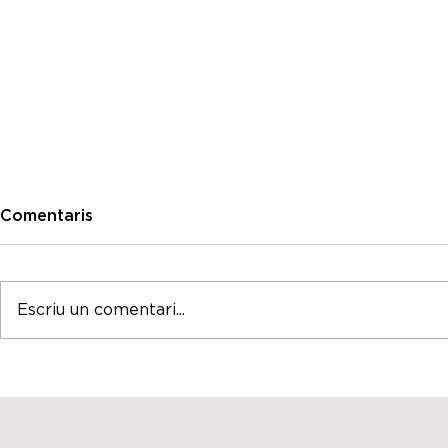
Comentaris
Escriu un comentari...
Acreditat amb un 30% de
Primavera 
descompte al JAZZ I AM
Acreditaci
2026!
pels assoc
descompte