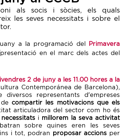
oni als socis i sòcies, els quals 
 les seves necessitats i sobre el 
tor.
guany a la programació del 
Primavera 
resentació en el marc dels actes del 
ivendres 2 de juny a les 11.00 hores a la 
Cultura Contemporánea de Barcelona), 
 diversos representants d'empreses 
 de 
compartir les motivacions que els 
itat articuladora del sector com ho és 
necessitats
 i 
millorem la seva activitat
diària. D'altra banda, també debatran sobre quines eren les seves 
fins i tot, podran 
proposar accions
 per 