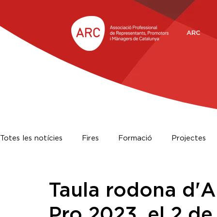
ARC
Totes les notícies
Fires
Formació
Projectes
ProARC 2022: Lleida
ProARC
Taula rodona d'A
Pro 2023, el 2 de