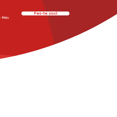
Fes-te soci
+ Més