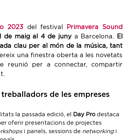
ro 2023
del festival 
Primavera Sound 
1 de maig al 4 de juny
 a Barcelona. 
El 
da clau per al món de la música, tant 
ereix una finestra oberta a les novetats 
de reunió per a connectar, compartir 
t.
 treballadors de les empreses 
ats la passada edició, el 
Day Pro
 destaca 
per oferir presentacions de projectes 
orkshops
 i panels, sessions de 
networking
 i 