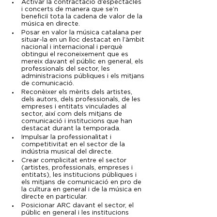
Activar la contractació d’espectacles 
i concerts de manera que se’n 
beneficiï tota la cadena de valor de la 
música en directe.
Posar en valor la música catalana per 
situar-la en un lloc destacat en l’àmbit 
nacional i internacional i perquè 
obtingui el reconeixement que es 
mereix davant el públic en general, els 
professionals del sector, les 
administracions públiques i els mitjans 
de comunicació.
Reconèixer els mèrits dels artistes, 
dels autors, dels professionals, de les 
empreses i entitats vinculades al 
sector, així com dels mitjans de 
comunicació i institucions que han 
destacat durant la temporada.
Impulsar la professionalitat i 
competitivitat en el sector de la 
indústria musical del directe.
Crear complicitat entre el sector 
(artistes, professionals, empreses i 
entitats), les institucions públiques i 
els mitjans de comunicació en pro de 
la cultura en general i de la música en 
directe en particular.
Posicionar ARC davant el sector, el 
públic en general i les institucions 