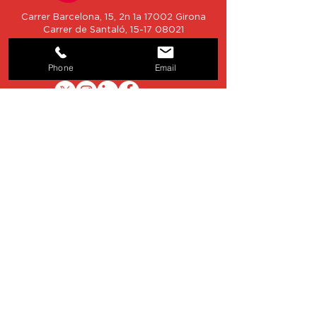
Carrer Barcelona, 15, 2n 1a 17002 Girona
Carrer de Santaló,
15-17 08021
Barcelona
Tel:
872 043 307
·
Phone
Email
associacio@arcatalunya.cat
Nom
Email
Telèfon
Missatge