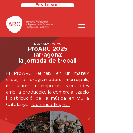
Fes-te soci
PROARC 2025
ProARC 2025
Tarragona:
la jornada de treball
El ProARC reuneix, en un mateix
espai, a programadors municipals,
institucions i empreses vinculades
amb la producció, la comercialització
i distribució de la música en viu a
Catalunya.
Continua llegint...