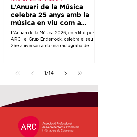
L’Anuari de la Música
celebra 25 anys amb la
música en viu com a
principal motor del sector
L’Anuari de la Música 2026, coeditat per
ARC i el Grup Enderrock, celebra el seu
25è aniversari amb una radiografia de
l’evolució de la indústria musical catalana al
llarg del primer quart de segle.
1
/
14